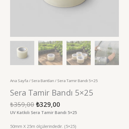
Ana Sayfa
/
Sera Bantları
/ Sera Tamir Bandı 5×25
Sera Tamir Bandı 5×25
Orijinal
Şu
₺
359,00
₺
329,00
fiyat:
andaki
UV Katkılı Sera Tamir Bandı 5×25
₺359,00.
fiyat:
₺329,00.
50mm X 25m ölçülerindedir. (5×25)