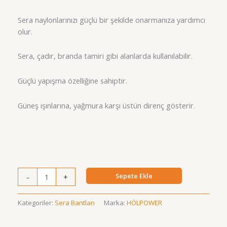
Sera naylonlarınızı güçlü bir şekilde onarmanıza yardımcı
olur.
Sera, çadır, branda tamiri gibi alanlarda kullanılabilir.
Güçlü yapışma özelliğine sahiptir.
Güneş ışınlarına, yağmura karşı üstün direnç gösterir.
Sera
Sepete Ekle
-
+
Tamir
Bandı
Kategoriler:
Sera Bantları
Marka:
HÖLPOWER
5x25
adet