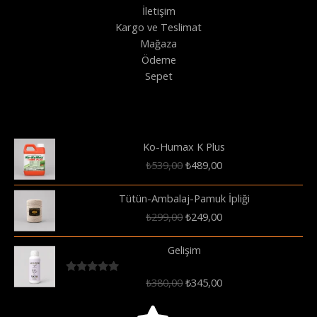
İletişim
Kargo ve Teslimat
Mağaza
Ödeme
Sepet
Ko-Humax K Plus
Orijinal
Şu
₺
539,00
₺
489,00
fiyat:
andaki
₺539,00.
fiyat:
Tütün-Ambalaj-Pamuk İpliği
₺489,00.
Orijinal
Şu
₺
299,00
₺
249,00
fiyat:
andaki
₺299,00.
fiyat:
Gelişim
₺249,00.
Orijinal
Şu
₺
380,00
₺
345,00
5 üzerinden
5.00
oy aldı
fiyat:
andaki
₺380,00.
fiyat: