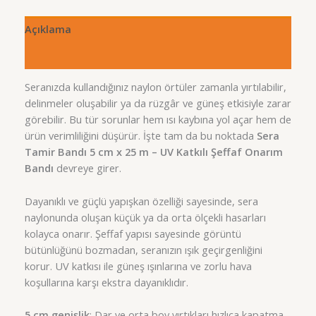
Açıklama
Değerlendirmeler (0)
Seranızda kullandığınız naylon örtüler zamanla yırtılabilir,
delinmeler oluşabilir ya da rüzgâr ve güneş etkisiyle zarar
görebilir. Bu tür sorunlar hem ısı kaybına yol açar hem de
ürün verimliliğini düşürür. İşte tam da bu noktada
Sera
Tamir Bandı 5 cm x 25 m – UV Katkılı Şeffaf Onarım
Bandı
devreye girer.
Dayanıklı ve güçlü yapışkan özelliği sayesinde, sera
naylonunda oluşan küçük ya da orta ölçekli hasarları
kolayca onarır. Şeffaf yapısı sayesinde görüntü
bütünlüğünü bozmadan, seranızın ışık geçirgenliğini
korur. UV katkısı ile güneş ışınlarına ve zorlu hava
koşullarına karşı ekstra dayanıklıdır.
5 cm genişlik
: Dar ve orta boy yırtıkları hızlıca kapatma