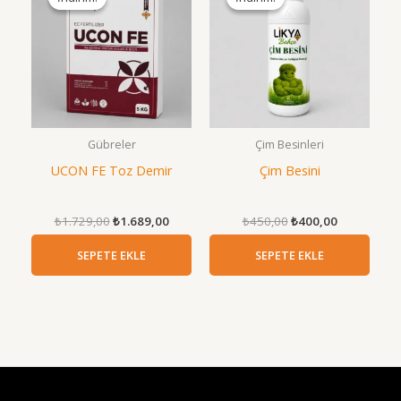
Gübreler
Çim Besinleri
UCON FE Toz Demir
Çim Besini
Orijinal
Şu
Orijinal
Şu
₺
1.729,00
₺
1.689,00
₺
450,00
₺
400,00
fiyat:
andaki
fiyat:
andaki
₺1.729,00.
fiyat:
₺450,00.
fiyat:
SEPETE EKLE
SEPETE EKLE
₺1.689,00.
₺400,00.