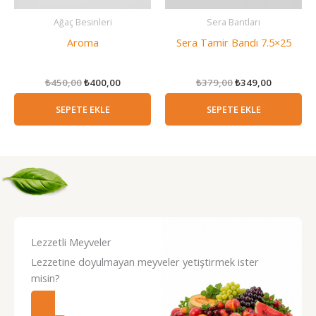
Ağaç Besinleri
Sera Bantları
Aroma
Sera Tamir Bandı 7.5×25
Orijinal
Şu
Orijinal
Şu
₺
450,00
₺
400,00
₺
379,00
₺
349,00
fiyat:
andaki
fiyat:
andaki
₺450,00.
fiyat:
₺379,00.
fiyat:
SEPETE EKLE
SEPETE EKLE
₺400,00.
₺349,00.
Lezzetli Meyveler
Lezzetine doyulmayan meyveler yetiştirmek ister
misin?