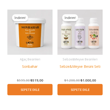
İndirim!
İndirim!
Ağaç Besinleri
Sebze&Meyve Besinleri
Sonbahar
Sebze&Meyve Besini Seti
Orijinal
Şu
Orijinal
Şu
₺
599,00
₺
519,00
₺
1.200,00
₺
1.000,00
fiyat:
andaki
fiyat:
andaki
₺599,00.
fiyat:
₺1.200,00.
fiyat:
SEPETE EKLE
SEPETE EKLE
₺519,00.
₺1.000,0