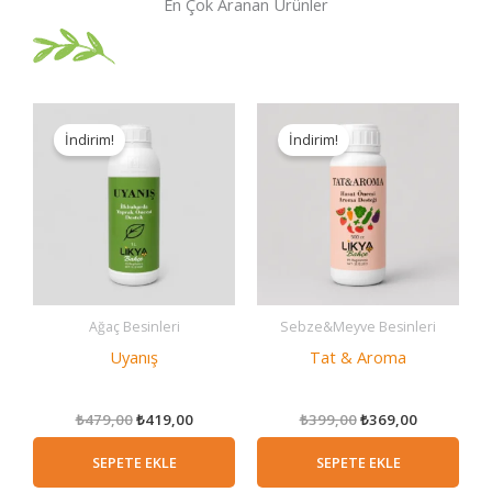
En Çok Aranan Ürünler
İndirim!
İndirim!
Ağaç Besinleri
Sebze&Meyve Besinleri
Uyanış
Tat & Aroma
Orijinal
Şu
Orijinal
Şu
₺
479,00
₺
419,00
₺
399,00
₺
369,00
fiyat:
andaki
fiyat:
andaki
₺479,00.
fiyat:
₺399,00.
fiyat:
SEPETE EKLE
SEPETE EKLE
₺419,00.
₺369,00.