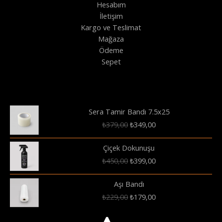
Hesabım
İletişim
Kargo ve Teslimat
Mağaza
Ödeme
Sepet
Sera Tamir Bandı 7.5x25
Orijinal
Şu
₺
379,00
₺
349,00
fiyat:
andaki
₺379,00.
fiyat:
Çiçek Dokunuşu
₺349,00.
Orijinal
Şu
₺
450,00
₺
399,00
fiyat:
andaki
₺450,00.
fiyat:
Aşı Bandı
₺399,00.
Orijinal
Şu
₺
229,00
₺
179,00
fiyat:
andaki
₺229,00.
fiyat: