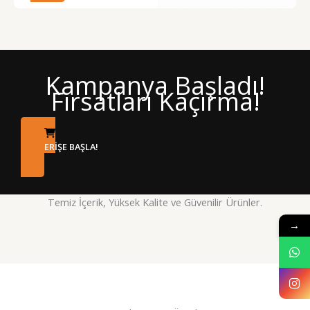
Kampanya Başladı!
Fırsatları Kaçırma!
ALIŞVERİŞE BAŞLA!
Temiz İçerik, Yüksek Kalite ve Güvenilir Ürünler.
→