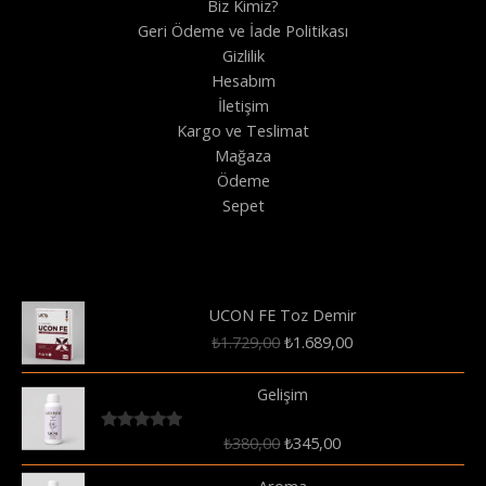
Biz Kimiz?
Geri Ödeme ve İade Politikası
Gizlilik
Hesabım
İletişim
Kargo ve Teslimat
Mağaza
Ödeme
Sepet
UCON FE Toz Demir
Orijinal
Şu
₺
1.729,00
₺
1.689,00
fiyat:
andaki
₺1.729,00.
fiyat:
Gelişim
₺1.689,00.
Orijinal
Şu
₺
380,00
₺
345,00
5 üzerinden
5.00
oy aldı
fiyat:
andaki
Aroma