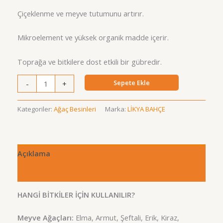
aldı
₺419,00.
Çiçeklenme ve meyve tutumunu artırır.
Mikroelement ve yüksek organik madde içerir.
Toprağa ve bitkilere dost etkili bir gübredir.
Uyanış
Sepete Ekle
-
+
adet
Kategoriler:
Ağaç Besinleri
Marka:
LİKYA BAHÇE
Açıklama
Değerlendirmeler (1)
HANGİ BİTKİLER İÇİN KULLANILIR?
Meyve Ağaçları:
Elma, Armut, Şeftali, Erik, Kiraz,