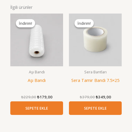
İlgili ürünler
İndirim!
İndirim!
İndirim!
İndirim!
Aşı Bandı
Sera Bantları
Aşı Bandı
Sera Tamir Bandı 7.5×25
Orijinal
Şu
Orijinal
Şu
₺
229,00
₺
179,00
₺
379,00
₺
349,00
fiyat:
andaki
fiyat:
andaki
₺229,00.
fiyat:
₺379,00.
fiyat:
SEPETE EKLE
SEPETE EKLE
₺179,00.
₺349,00.