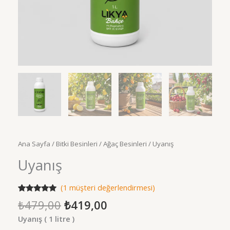
Ana Sayfa
/
Bitki Besinleri
/
Ağaç Besinleri
/ Uyanış
Uyanış
(
1
müşteri değerlendirmesi)
1
müşteri
Orijinal
Şu
₺
479,00
₺
419,00
puanına
fiyat:
andaki
dayanarak 5
Uyanış ( 1 litre )
üzerinden
₺479,00.
fiyat:
5.00
puan