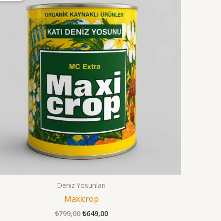
Deniz Yosunları
Maxicrop
Orijinal
Şu
₺
799,00
₺
649,00