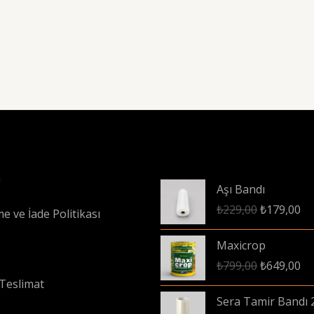
a
Aşı Bandı
?
Orijinal
Şu
₺
229,00
₺
179,00
e ve İade Politikası
fiyat:
an
₺229,00.
fiy
Maxicrop
₺1
Orijinal
Şu
₺
799,00
₺
649,00
fiyat:
an
Teslimat
₺799,00.
fiy
Sera Tamir Bandı 