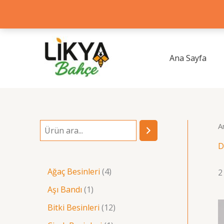
İçeriğe
atla
Ana Sayfa
A
A
r
D
a
4
Ağaç Besinleri
4
2
ü
1
Aşı Bandı
1
r
ü
1
Bitki Besinleri
12
ü
r
2