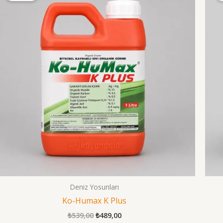
Deniz Yosunları
Ko-Humax K Plus
Orijinal
Şu
₺
539,00
₺
489,00