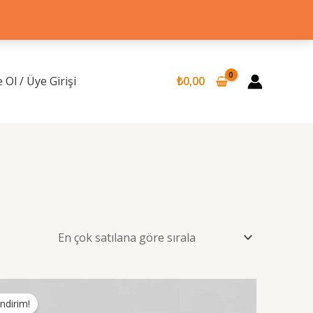
 Ol / Üye Girişi
₺
0,00
İndirim!