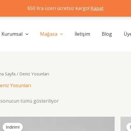
650 lira üzeri ücretsiz kargo!
Kapat
Kurumsal
Mağaza
İletişim
Blog
Üye
na Sayfa
/ Deniz Yosunları
eniz Yosunları
Popülerliğe
 sonucun tümü gösteriliyor
göre
sıralandı
İndirim!