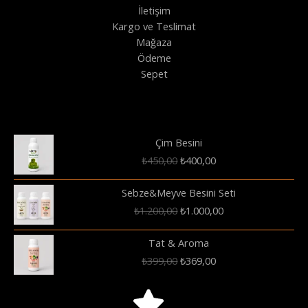
İletişim
Kargo ve Teslimat
Mağaza
Ödeme
Sepet
Çim Besini
Orijinal
Şu
₺
450,00
₺
400,00
fiyat:
andaki
₺450,00.
fiyat:
Sebze&Meyve Besini Seti
₺400,00.
Orijinal
Şu
₺
1.200,00
₺
1.000,00
fiyat:
andaki
₺1.200,00.
fiyat:
Tat & Aroma
₺1.000,00.
Orijinal
Şu
₺
399,00
₺
369,00
fiyat:
andaki
₺399,00.
fiyat:
₺369,00.