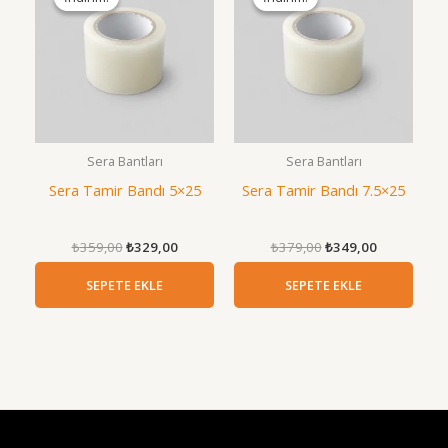
Sera Bantları
Sera Bantları
Sera Tamir Bandı 5×25
Sera Tamir Bandı 7.5×25
Orijinal
Şu
Orijinal
Şu
₺
359,00
₺
329,00
₺
379,00
₺
349,00
fiyat:
andaki
fiyat:
andaki
₺359,00.
fiyat:
₺379,00.
fiyat:
SEPETE EKLE
SEPETE EKLE
₺329,00.
₺349,00.