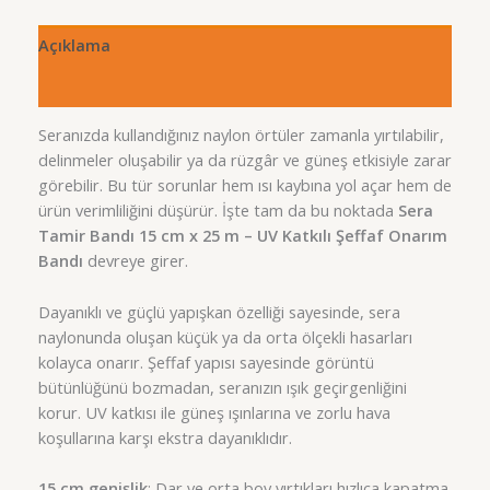
Açıklama
Değerlendirmeler (0)
Seranızda kullandığınız naylon örtüler zamanla yırtılabilir,
delinmeler oluşabilir ya da rüzgâr ve güneş etkisiyle zarar
görebilir. Bu tür sorunlar hem ısı kaybına yol açar hem de
ürün verimliliğini düşürür. İşte tam da bu noktada
Sera
Tamir Bandı 15 cm x 25 m – UV Katkılı Şeffaf Onarım
Bandı
devreye girer.
Dayanıklı ve güçlü yapışkan özelliği sayesinde, sera
naylonunda oluşan küçük ya da orta ölçekli hasarları
kolayca onarır. Şeffaf yapısı sayesinde görüntü
bütünlüğünü bozmadan, seranızın ışık geçirgenliğini
korur. UV katkısı ile güneş ışınlarına ve zorlu hava
koşullarına karşı ekstra dayanıklıdır.
15 cm genişlik
: Dar ve orta boy yırtıkları hızlıca kapatma