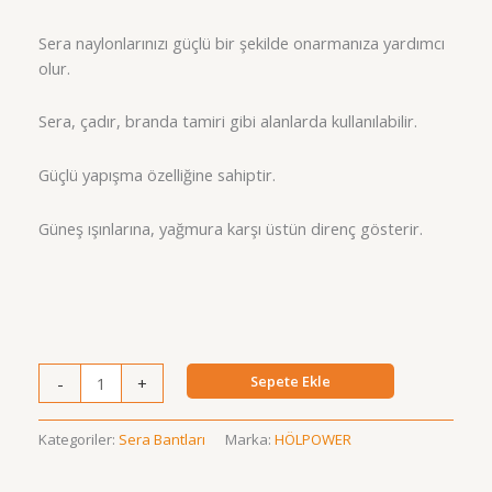
Sera naylonlarınızı güçlü bir şekilde onarmanıza yardımcı
olur.
Sera, çadır, branda tamiri gibi alanlarda kullanılabilir.
Güçlü yapışma özelliğine sahiptir.
Güneş ışınlarına, yağmura karşı üstün direnç gösterir.
Sera
Sepete Ekle
-
+
Tamir
Bandı
Kategoriler:
Sera Bantları
Marka:
HÖLPOWER
15x25
adet