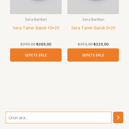
Sera Bantları
Sera Bantları
Sera Tamir Bandı 10×25
Sera Tamir Bandı 5×25
Orijinal
Şu
Orijinal
Şu
₺
399,00
₺
369,00
₺
359,00
₺
329,00
fiyat:
andaki
fiyat:
andaki
₺399,00.
fiyat:
₺359,00.
fiyat:
SEPETE EKLE
SEPETE EKLE
₺369,00.
₺329,00.
A
r