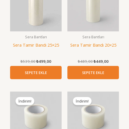
Sera Bantları
Sera Bantları
Sera Tamir Bandı 25×25
Sera Tamir Bandı 20×25
Orijinal
Şu
Orijinal
Şu
₺
539,00
₺
499,00
₺
489,00
₺
449,00
fiyat:
andaki
fiyat:
andaki
₺539,00.
fiyat:
₺489,00.
fiyat:
SEPETE EKLE
SEPETE EKLE
₺499,00.
₺449,00.
İndirim!
İndirim!