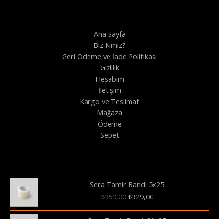
Ana Sayfa
Biz Kimiz?
Geri Ödeme ve İade Politikası
Gizlilik
Hesabım
İletişim
Kargo ve Teslimat
Mağaza
Ödeme
Sepet
Sera Tamir Bandı 5x25
Orijinal
Şu
₺
359,00
₺
329,00
fiyat:
andaki
₺359,00.
fiyat: