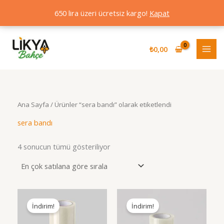
650 lira üzeri ücretsiz kargo!
Kapat
İçeriğe
atla
₺
0,00
Ana Sayfa
/ Ürünler “sera bandı” olarak etiketlendi
sera bandı
Popülerliğe
4 sonucun tümü gösteriliyor
göre
sıralandı
İndirim!
İndirim!