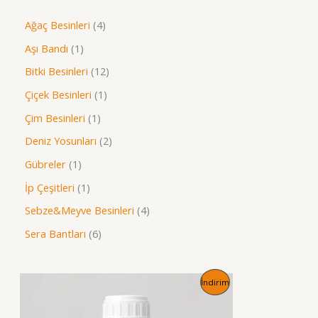
a
4
Ağaç Besinleri
4
ü
1
Aşı Bandı
1
r
ü
1
Bitki Besinleri
12
ü
r
2
1
Çiçek Besinleri
1
n
ü
ü
ü
1
Çim Besinleri
1
n
r
r
ü
2
Deniz Yosunları
2
ü
ü
r
ü
1
Gübreler
1
n
n
ü
r
ü
1
İp Çeşitleri
1
n
ü
r
ü
4
Sebze&Meyve Besinleri
4
n
ü
r
ü
6
Sera Bantları
6
n
ü
r
ü
n
ü
r
İ
İndirim
n
ü
N
n