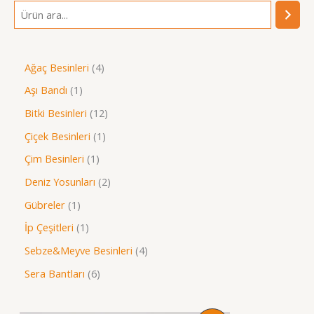
A
r
a
4
Ağaç Besinleri
4
ü
1
Aşı Bandı
1
r
ü
1
Bitki Besinleri
12
ü
r
2
1
Çiçek Besinleri
1
n
ü
ü
ü
1
Çim Besinleri
1
n
r
r
ü
2
Deniz Yosunları
2
ü
ü
r
ü
1
Gübreler
1
n
n
ü
r
ü
1
İp Çeşitleri
1
n
ü
r
ü
4
Sebze&Meyve Besinleri
4
n
ü
r
ü
6
Sera Bantları
6
n
ü
r
ü
n
ü
r