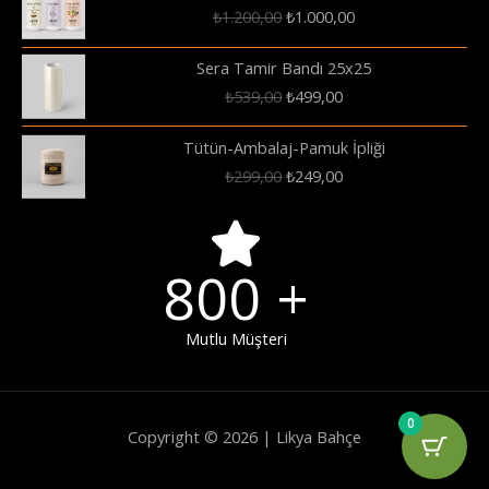
Orijinal
Şu
₺
1.200,00
₺
1.000,00
fiyat:
andaki
₺1.200,00.
fiyat:
Sera Tamir Bandı 25x25
₺1.000,00.
Orijinal
Şu
₺
539,00
₺
499,00
fiyat:
andaki
₺539,00.
fiyat:
Tütün-Ambalaj-Pamuk İpliği
₺499,00.
Orijinal
Şu
₺
299,00
₺
249,00
fiyat:
andaki
₺299,00.
fiyat:
₺249,00.
800
+
Mutlu Müşteri
0
Copyright © 2026 | Likya Bahçe