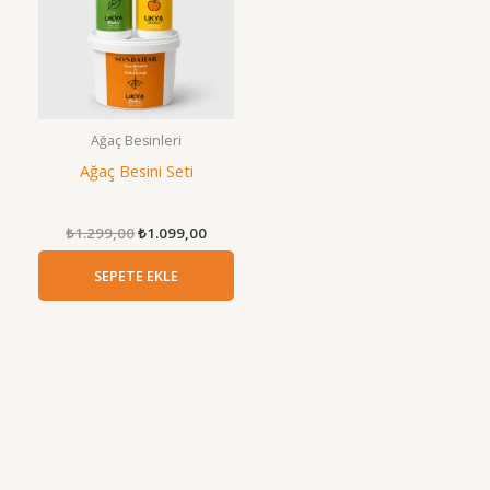
Ağaç Besinleri
Ağaç Besini Seti
Orijinal
Şu
₺
1.299,00
₺
1.099,00
fiyat:
andaki
₺1.299,00.
fiyat:
SEPETE EKLE
₺1.099,00.