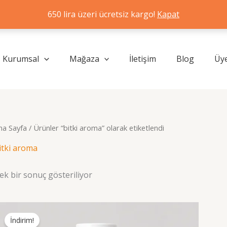
650 lira üzeri ücretsiz kargo!
Kapat
Kurumsal
Mağaza
İletişim
Blog
Üye
na Sayfa
/ Ürünler “bitki aroma” olarak etiketlendi
itki aroma
ek bir sonuç gösteriliyor
İndirim!