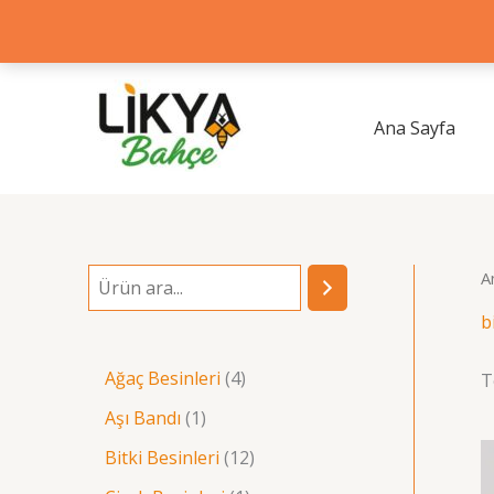
İçeriğe
atla
Ana Sayfa
A
A
r
b
a
4
Ağaç Besinleri
4
T
ü
1
Aşı Bandı
1
r
ü
1
Bitki Besinleri
12
ü
r
2