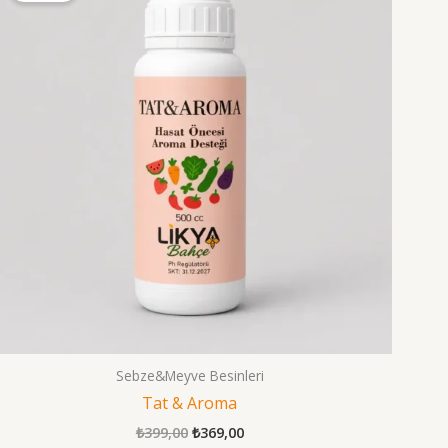
Sebze&Meyve Besinleri
Tat & Aroma
Orijinal
Şu
₺
399,00
₺
369,00