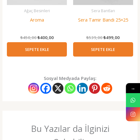
Ağaç Besinleri
Sera Bantları
Aroma
Sera Tamir Bandı 25×25
Orijinal
Şu
Orijinal
Şu
₺
450,00
₺
400,00
₺
539,00
₺
499,00
fiyat:
andaki
fiyat:
andaki
₺450,00.
fiyat:
₺539,00.
fiyat:
SEPETE EKLE
SEPETE EKLE
₺400,00.
₺499,00.
Sosyal Medyada Paylaş:
→
Bu Yazılar da İlginizi