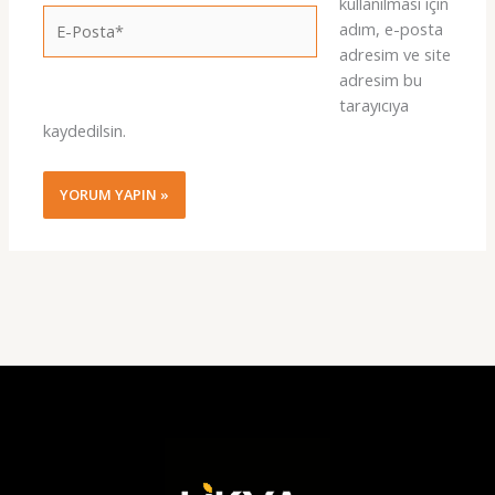
kullanılması için
E-
adım, e-posta
Posta*
adresim ve site
adresim bu
tarayıcıya
kaydedilsin.