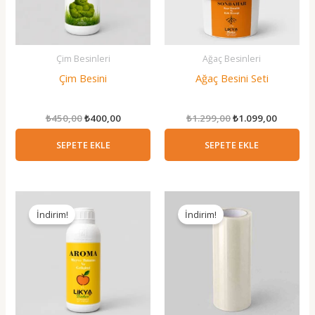
Çim Besinleri
Ağaç Besinleri
Çim Besini
Ağaç Besini Seti
Orijinal
Şu
Orijinal
Şu
₺
450,00
₺
400,00
₺
1.299,00
₺
1.099,00
fiyat:
andaki
fiyat:
andaki
₺450,00.
fiyat:
₺1.299,00.
fiyat:
SEPETE EKLE
SEPETE EKLE
₺400,00.
₺1.099,0
İndirim!
İndirim!