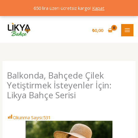
650 lira üzeri ücretsiz kargo!
Kapat
İçeriğe
atla
₺
0,00
Balkonda, Bahçede Çilek
Yetiştirmek İsteyenler İçin:
Likya Bahçe Serisi
Yorum bırakın
/
Blog
/ Yazan
Okunma Sayısı:
531