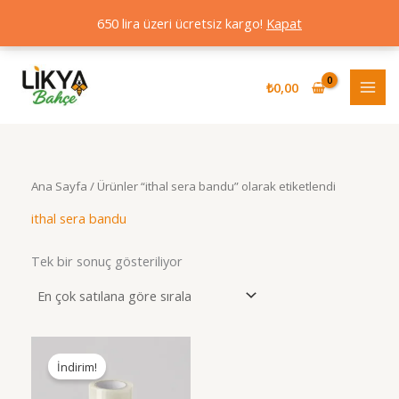
650 lira üzeri ücretsiz kargo!
Kapat
İçeriğe
atla
₺
0,00
Ana Sayfa
/ Ürünler “ithal sera bandu” olarak etiketlendi
ithal sera bandu
Tek bir sonuç gösteriliyor
İndirim!