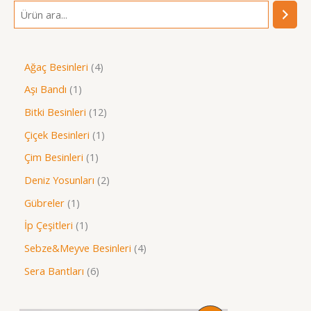
A
r
a
4
Ağaç Besinleri
4
ü
1
Aşı Bandı
1
r
ü
1
Bitki Besinleri
12
ü
r
2
1
Çiçek Besinleri
1
n
ü
ü
ü
1
Çim Besinleri
1
n
r
r
ü
2
Deniz Yosunları
2
ü
ü
r
ü
1
Gübreler
1
n
n
ü
r
ü
1
İp Çeşitleri
1
n
ü
r
ü
4
Sebze&Meyve Besinleri
4
n
ü
r
ü
6
Sera Bantları
6
n
ü
r
ü
n
ü
r