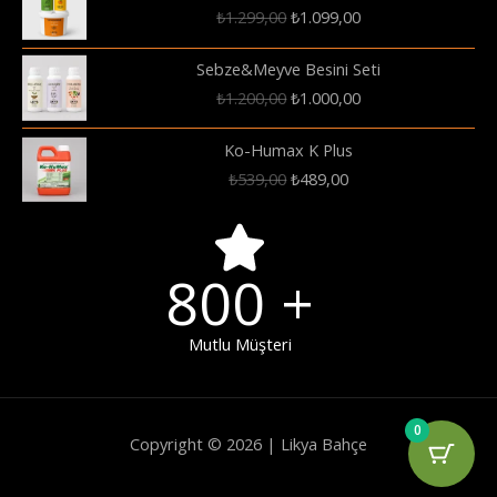
Orijinal
Şu
₺
1.299,00
₺
1.099,00
fiyat:
andaki
₺1.299,00.
fiyat:
Sebze&Meyve Besini Seti
₺1.099,00.
Orijinal
Şu
₺
1.200,00
₺
1.000,00
fiyat:
andaki
₺1.200,00.
fiyat:
Ko-Humax K Plus
₺1.000,00.
Orijinal
Şu
₺
539,00
₺
489,00
fiyat:
andaki
₺539,00.
fiyat:
₺489,00.
800
+
Mutlu Müşteri
0
Copyright © 2026 | Likya Bahçe