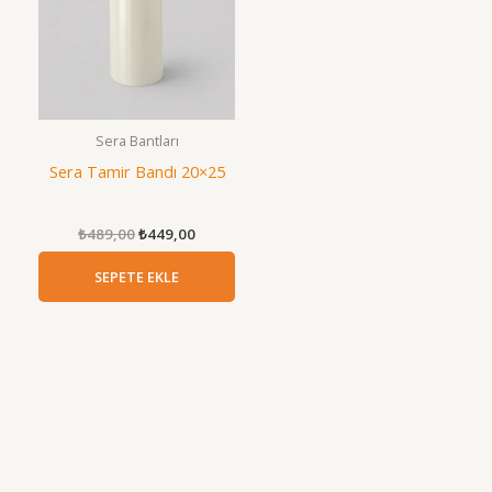
Sera Bantları
Sera Tamir Bandı 20×25
Orijinal
Şu
₺
489,00
₺
449,00
fiyat:
andaki
₺489,00.
fiyat:
SEPETE EKLE
₺449,00.