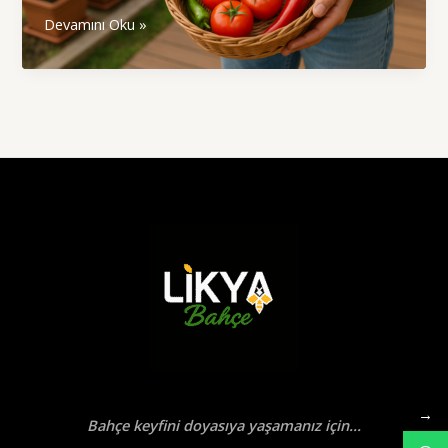
Kendi
Devamını Oku »
Sebze
ve
Meyvenizi
Yetiştirmenin
5
Büyük
Faydası
→
Bahçe keyfini doyasıya yaşamanız için...