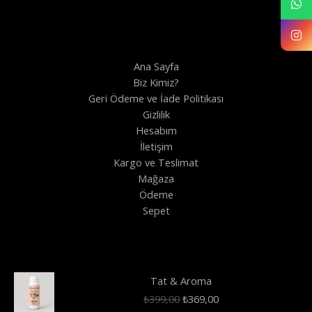
Ana Sayfa
Biz Kimiz?
Geri Ödeme ve İade Politikası
Gizlilik
Hesabım
İletişim
Kargo ve Teslimat
Mağaza
Ödeme
Sepet
Tat & Aroma
Orijinal
Şu
₺
399,00
₺
369,00