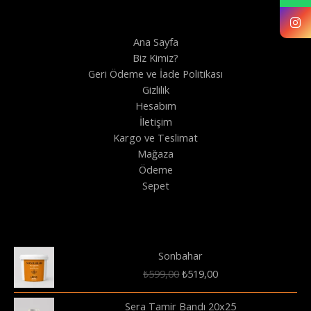
Ana Sayfa
Biz Kimiz?
Geri Ödeme ve İade Politikası
Gizlilik
Hesabım
İletişim
Kargo ve Teslimat
Mağaza
Ödeme
Sepet
Sonbahar
Orijinal
Şu
₺
599,00
₺
519,00
fiyat:
andaki
₺599,00.
fiyat:
Sera Tamir Bandı 20x25