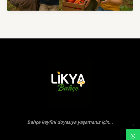
ve
Meyve
Yetiştirmek
Neden
Önemli?
Bahçe keyfini doyasıya yaşamanız için...
→