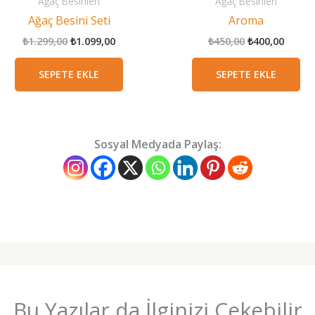
Ağaç Besinleri
Ağaç Besinleri
Ağaç Besini Seti
Aroma
Orijinal
Şu
Orijinal
Şu
₺
1.299,00
₺
1.099,00
₺
450,00
₺
400,00
fiyat:
andaki
fiyat:
andak
₺1.299,00.
fiyat:
₺450,00.
fiyat:
SEPETE EKLE
SEPETE EKLE
₺1.099,00.
₺400,0
Sosyal Medyada Paylaş:
Bu Yazılar da İlginizi Çekebilir