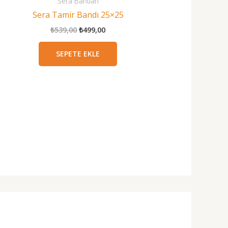
Sera Bantları
Sera Tamir Bandı 25×25
Orijinal
Şu
₺
539,00
₺
499,00
i
fiyat:
andaki
₺539,00.
fiyat:
SEPETE EKLE
0.
₺499,00.