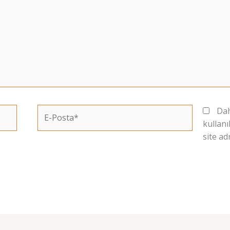
E-
Dah
Posta*
kullanı
site ad