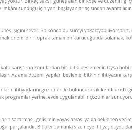
aç yoktur. Birkaç saksı, güneş alan bir köşe ve düzenli ilgi ço
me imkânı sunduğu için yeni başlayanlar açısından avantajlıdır.
ş ışığını sever. Balkonda bu süreyi yakalayabiliyorsanız, işin
mak önemlidir. Toprak tamamen kuruduğunda sulamak, kök 
afa karıştıran konulardan biri bitki beslemedir. Oysa hobi tar
laşır. Az ama düzenli yapılan besleme, bitkinin ihtiyacını karşı
anların ihtiyaçlarını göz önünde bulundurarak
kendi ürettiği
şık programlar yerine, evde uygulanabilir çözümler sunuyoru
ların sararması, gelişimin yavaşlaması ya da beklenen verim
doğal parçalarıdır. Bitkiler zamanla size neye ihtiyaç duydukl