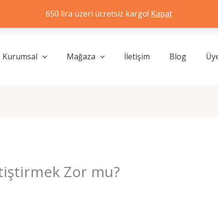
650 lira üzeri ücretsiz kargo!
Kapat
Kurumsal
Mağaza
İletişim
Blog
Üye
tiştirmek Zor mu?