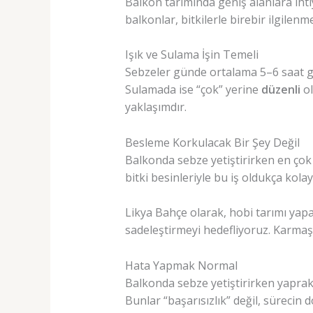
Balkon tarımında geniş alanlara ihtiy
balkonlar, bitkilerle birebir ilgilen
Işık ve Sulama İşin Temeli
Sebzeler günde ortalama 5–6 saat güne
Sulamada ise “çok” yerine
düzenli
ol
yaklaşımdır.
Besleme Korkulacak Bir Şey Değil
Balkonda sebze yetiştirirken en çok k
bitki besinleriyle bu iş oldukça kolay
Likya Bahçe olarak, hobi tarımı yap
sadeleştirmeyi hedefliyoruz. Karma
Hata Yapmak Normal
Balkonda sebze yetiştirirken yaprak
Bunlar “başarısızlık” değil, sürecin 