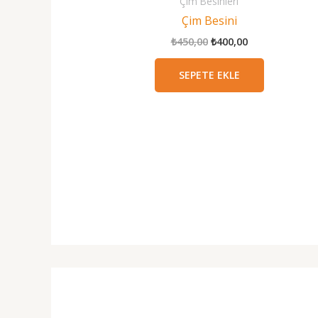
Çim Besinleri
Çim Besini
Orijinal
Şu
₺
450,00
₺
400,00
fiyat:
andaki
₺450,00.
fiyat:
SEPETE EKLE
₺400,00.