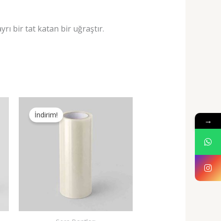
ı bir tat katan bir uğraştır.
İndirim!
→