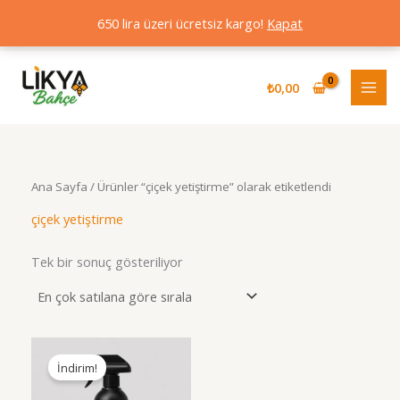
650 lira üzeri ücretsiz kargo!
Kapat
İçeriğe
atla
₺
0,00
Ana Sayfa
/ Ürünler “çiçek yetiştirme” olarak etiketlendi
çiçek yetiştirme
Tek bir sonuç gösteriliyor
İndirim!