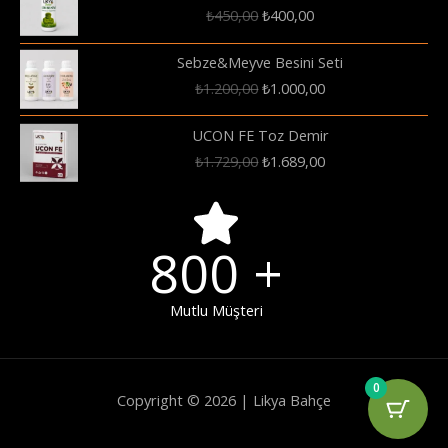
Orijinal
Şu
₺
450,00
₺
400,00
fiyat:
andaki
₺450,00.
fiyat:
Sebze&Meyve Besini Seti
₺400,00.
Orijinal
Şu
₺
1.200,00
₺
1.000,00
fiyat:
andaki
₺1.200,00.
fiyat:
UCON FE Toz Demir
₺1.000,00.
Orijinal
Şu
₺
1.729,00
₺
1.689,00
fiyat:
andaki
₺1.729,00.
fiyat:
₺1.689,00.
800
+
Mutlu Müşteri
0
Copyright © 2026 | Likya Bahçe