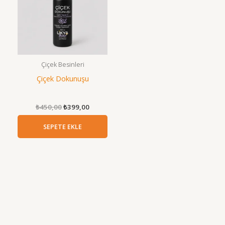
Çiçek Besinleri
Çiçek Dokunuşu
Orijinal
Şu
₺
450,00
₺
399,00
fiyat:
andaki
₺450,00.
fiyat:
SEPETE EKLE
₺399,00.