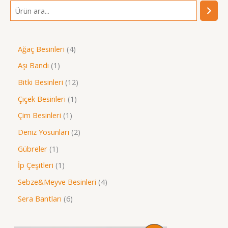
A
r
a
4
Ağaç Besinleri
4
ü
1
Aşı Bandı
1
r
ü
1
Bitki Besinleri
12
ü
r
2
1
Çiçek Besinleri
1
n
ü
ü
ü
1
Çim Besinleri
1
n
r
r
ü
2
Deniz Yosunları
2
ü
ü
r
ü
1
Gübreler
1
n
n
ü
r
ü
1
İp Çeşitleri
1
n
ü
r
ü
4
Sebze&Meyve Besinleri
4
n
ü
r
ü
6
Sera Bantları
6
n
ü
r
ü
n
ü
r