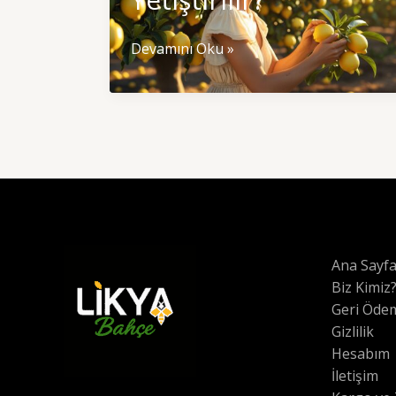
Yaz
Devamını Oku »
Meyveleri
Nasıl
Yetiştirilir?
Ana Sayf
Biz Kimiz
Geri Ödem
Gizlilik
Hesabım
İletişim