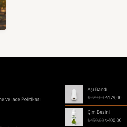
a
Aşı Bandı
?
Orijinal
Şu
₺
229,00
₺
179,00
e ve İade Politikası
fiyat:
an
₺229,00.
fiy
Çim Besini
₺1
Orijinal
Şu
₺
450,00
₺
400,00
fiyat:
an