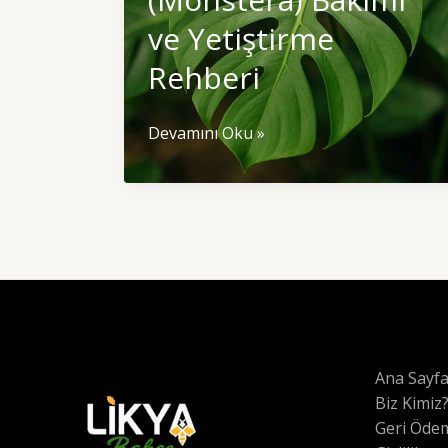
ve Yetiştirme
Rehberi
Deve
Devamını Oku »
Tabanı
Çiçeği
(Monstera)
Bakımı
ve
Yetiştirme
Rehberi
Ana Sayf
Biz Kimiz
Geri Ödem