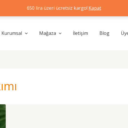
650 lira üzeri ücretsiz kargo!
Kapat
Kurumsal
Mağaza
İletişim
Blog
Üye
kımı