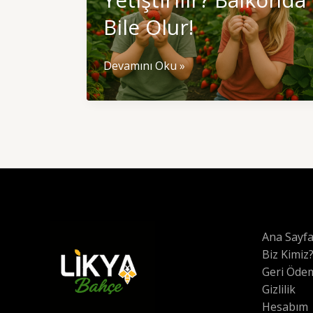
Bile Olur!
Çilek
Devamını Oku »
Nasıl
Yetiştirilir?
Balkonda
Bile
Olur!
Ana Sayf
Biz Kimiz
Geri Ödem
Gizlilik
Hesabım