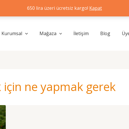
650 lira üzeri ücretsiz kargo!
Kapat
Kurumsal
Mağaza
İletişim
Blog
Üye
ek için ne yapmak gerek