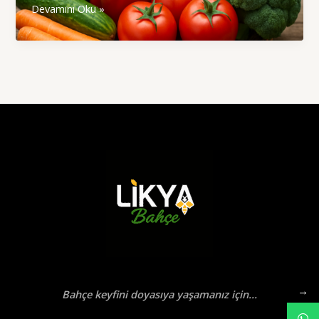
Gerçek
Devamını Oku »
Lezzetin
Peşinde
Bir
Yolculuk
→
Bahçe keyfini doyasıya yaşamanız için...