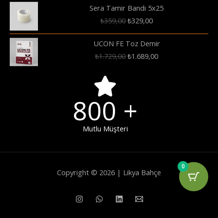
₺450,00.
fiyat:
Sera Tamir Bandı 5x25
₺399,00.
Orijinal
Şu
₺
359,00
₺
329,00
fiyat:
andaki
₺359,00.
fiyat:
UCON FE Toz Demir
₺329,00.
Orijinal
Şu
₺
1.729,00
₺
1.689,00
fiyat:
andaki
₺1.729,00.
fiyat:
₺1.689,00.
800
+
Mutlu Müşteri
0
Copyright © 2026 | Likya Bahçe