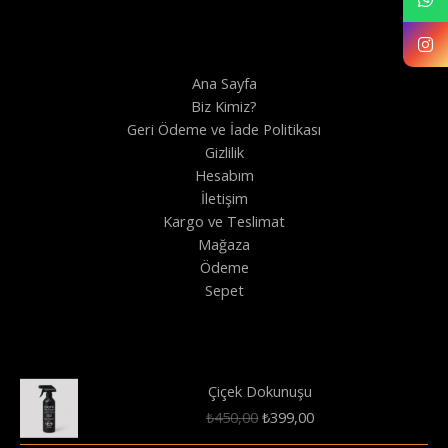
Ana Sayfa
Biz Kimiz?
Geri Ödeme ve İade Politikası
Gizlilik
Hesabım
İletişim
Kargo ve Teslimat
Mağaza
Ödeme
Sepet
Çiçek Dokunuşu
Orijinal
Şu
₺
450,00
₺
399,00
fiyat:
andaki