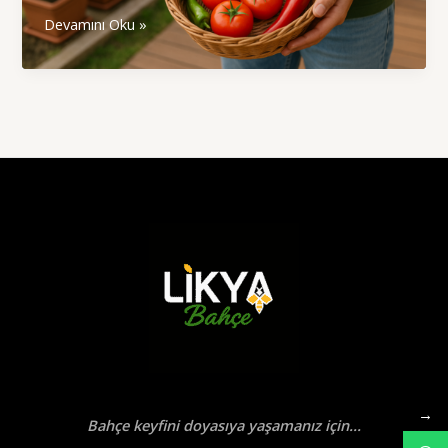
Kendi
Devamını Oku »
Sebze
ve
Meyvenizi
Yetiştirmenin
5
Büyük
Faydası
→
Bahçe keyfini doyasıya yaşamanız için...